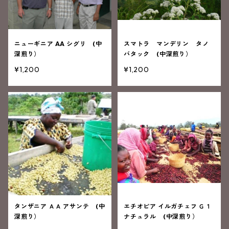
ニューギニア AA シグリ (中
スマトラ マンデリン タノ
深煎り）
バタック (中深煎り）
¥1,200
¥1,200
タンザニア ＡＡ アサンテ (中
エチオピア イルガチェフ Ｇ１
深煎り）
ナチュラル (中深煎り）