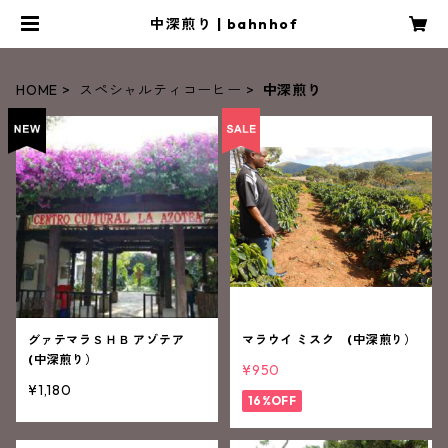
中深煎り | bahnhof
HOME
スペシャルティコーヒー
中深煎り
グァテマラＳＨＢ アゾテア
マラウイ ミスク (中深煎り）
(中深煎り）
¥950
¥1,180
16%OFF