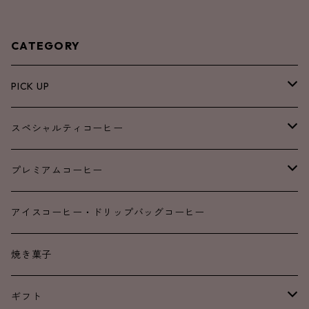
CATEGORY
PICK UP
NEW
スペシャルティコーヒー
SALE
ブレンド
プレミアムコーヒー
浅煎り
浅煎り
アイスコーヒー・ドリップバッグコーヒー
中煎り
中煎り
焼き菓子
中深煎り
中深煎り
ギフト