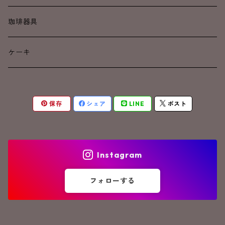
深煎り
深煎り
ドリップコーヒー
珈琲器具
カフェインレス
焼き菓子
ケーキ
アイスコーヒー
保存
シェア
LINE
ポスト
Instagram
フォローする