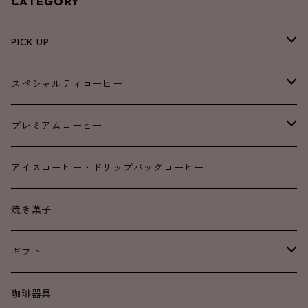
CATEGORY
PICK UP
NEW
スペシャルティコーヒー
SALE
ブレンド
プレミアムコーヒー
浅煎り
浅煎り
アイスコーヒー・ドリップバッグコーヒー
中煎り
中煎り
焼き菓子
中深煎り
中深煎り
ギフト
深煎り
深煎り
ドリップコーヒー
珈琲器具