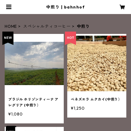
中煎り | bahnhof
HOME
スペシャルティコーヒー
中煎り
ブラジル ホリゾンティーナ ア
ベネズエラ ムクカイ(中煎り）
レグリア (中煎り）
¥1,250
¥1,080