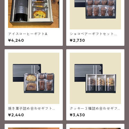
アイスコーヒーギフトA
ショコベアーギフトセット
（８個入）
¥4,240
¥2,730
焼き菓子詰め合わせギフト
クッキー３種詰め合わせギフ
（６個入）
ト
¥2,440
¥3,430