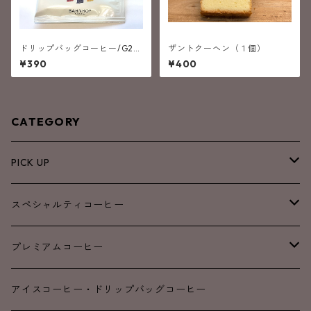
ドリップバッグコーヒー/G20
ザントクーヘン（１個）
OSAKA SUMMT Blend（G20
¥390
¥400
大阪サミットブレンド）
CATEGORY
PICK UP
NEW
スペシャルティコーヒー
SALE
ブレンド
プレミアムコーヒー
浅煎り
浅煎り
アイスコーヒー・ドリップバッグコーヒー