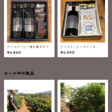
アイスコーヒー焼き菓子ギフ
アイスコーヒーギフトＢ
ト
¥4,860
¥4,090
セール中の商品