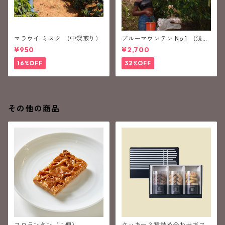
マラウイ ミスク (中深煎り）
ブルーマウンテン No.1 (浅煎
り）
¥950
¥2,700
16%OFF
32%OFF
その他の商品
フロランタン（１個）
クッキー３種詰め合わせギフ