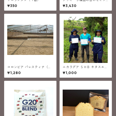
ト
¥350
¥3,430
コロンビア パレスティナ（中
ニカラグア ＳＨＢ キタスエニ
深煎り）
ョス（中深煎り）
¥1,280
¥1,000