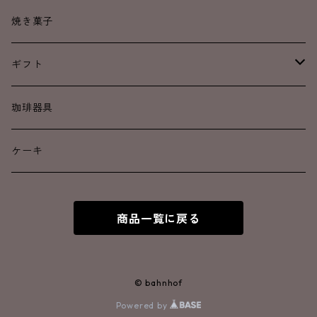
中煎り
中煎り
焼き菓子
中深煎り
中深煎り
ギフト
深煎り
深煎り
ドリップコーヒー
珈琲器具
カフェインレス
焼き菓子
ケーキ
アイスコーヒー
商品一覧に戻る
© bahnhof
Powered by