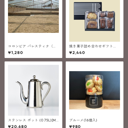
コロンビア パレスティナ（中
焼き菓子詰め合わせギフト
深煎り）
（６個入）
¥1,280
¥2,440
ステンレス ポット (0.75L)[M-
ブルーメ(16個入)
5]
¥20,680
¥980