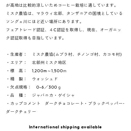
が高地は比較的涼しいためコーヒー栽培に適しています。
ミスク農協は、マラウィ北部、タンザニアの国境としている
ソングェ川にほど近い場所にあります。
フェアトレード認証、４C認証を取得し、現在、オーガニッ
ク認証取得も目指しています。
・生産者： ミスク農協(ムブラ村、チノンゴ村、カコモ村)
・エリア： 北部州ミスク地区
・標 高： 1,200m～1,500ｍ
・精 製： ウォッシュド
・欠点規格： 0-6／300ｇ
・品 種： ジャバニカ・ゲイシャ
・カップコメント ダークチョコレート・ブラックペッパー･
ダークチェリー
International shipping available