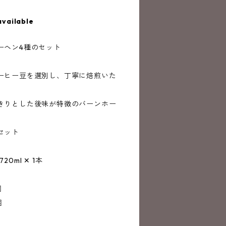
available
ーヘン4種のセット
ーヒー豆を選別し、丁寧に焙煎いた
きりとした後味が特徴のバーンホー
セット
0ml ✕ 1本
個
個