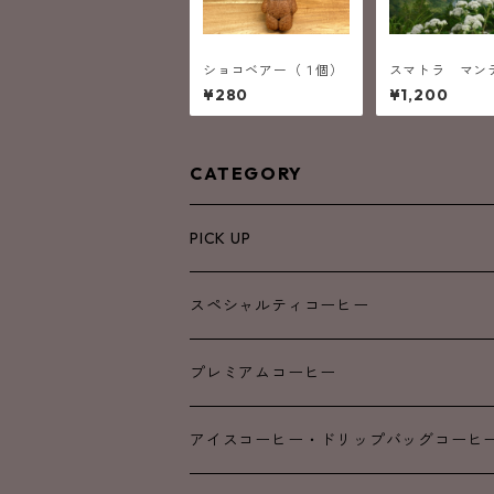
ショコベアー（１個）
スマトラ マン
ン タノバタ
¥280
¥1,200
(中深煎り）
CATEGORY
PICK UP
NEW
スペシャルティコーヒー
SALE
ブレンド
プレミアムコーヒー
浅煎り
浅煎り
アイスコーヒー・ドリップバッグコーヒ