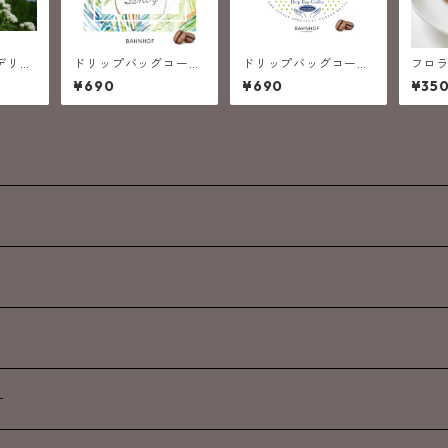
デリ
ドリップバッグコーヒ
ドリップバッグコーヒ
フロ
ック
ー / ハワイ コナ エ
ー/パナマ ドンパチ ゲ
¥690
¥690
¥35
クストラファンシー
イシャ
ー