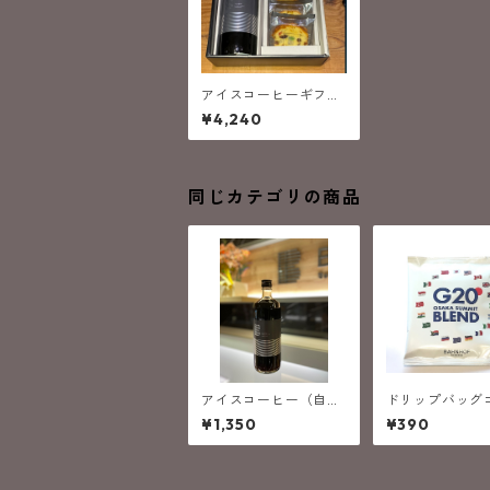
アイスコーヒーギフト
A
¥4,240
同じカテゴリの商品
アイスコーヒー（自家
ドリップバッグ
焙煎イタリアン深煎り
ー/G20 OSAKA
¥1,350
¥390
ブレンド）
MT Blend（G
サミットブレン