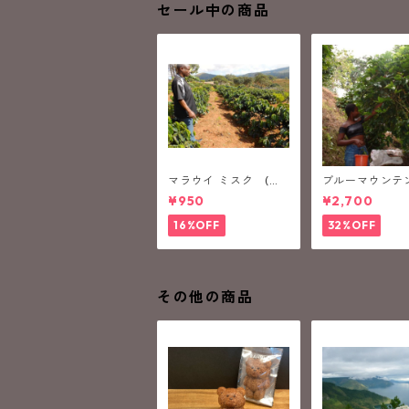
セール中の商品
マラウイ ミスク (中
ブルーマウンテン 
深煎り）
(浅煎り）
¥950
¥2,700
16%OFF
32%OFF
その他の商品