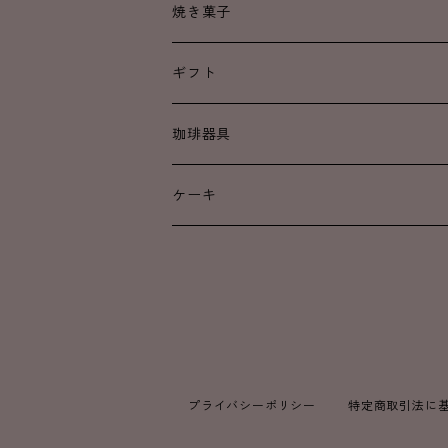
中煎り
中煎り
焼き菓子
中深煎り
中深煎り
ギフト
深煎り
深煎り
ドリップコーヒー
珈琲器具
カフェインレス
焼き菓子
ケーキ
アイスコーヒー
プライバシーポリシー
特定商取引法に