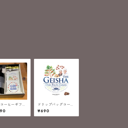
スコーヒーギフト
ドリップバッグコーヒ
ー/パナマ ドンパチ ゲ
090
¥690
イシャ