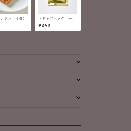
ランタン（１個）
ドリップバッグコーヒ
ー/イタリアン・ブレ
0
¥240
ンド