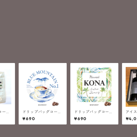
コーヒ
ドリップバッグコーヒ
ドリップバッグコーヒ
アイ
 SUM
ー/ブルーマウンテンN
ー / ハワイ コナ エ
Ｂ
¥690
¥690
¥4,
20大阪
O.1
クストラファンシー
ド）