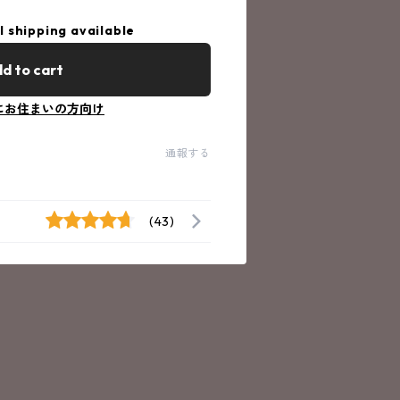
l shipping available
d to cart
にお住まいの方向け
通報する
(43)