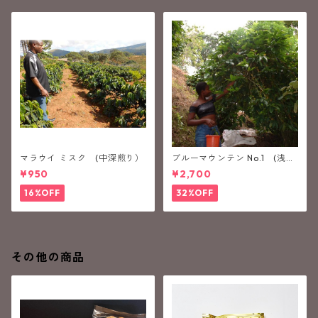
マラウイ ミスク (中深煎り）
ブルーマウンテン No.1 (浅煎
り）
¥950
¥2,700
16%OFF
32%OFF
その他の商品