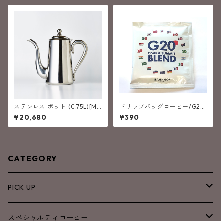
ステンレス ポット (0.75L)[M-
ドリップバッグコーヒー/G20
5]
OSAKA SUMMT Blend（G20
¥20,680
¥390
大阪サミットブレンド）
CATEGORY
PICK UP
NEW
スペシャルティコーヒー