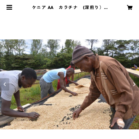
ケニア AA カラチナ (深煎り） |
bahnhof