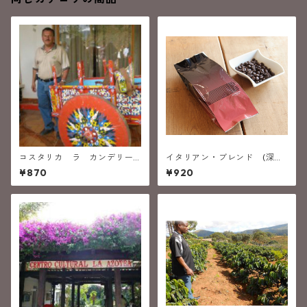
コスタリカ ラ カンデリー
イタリアン・ブレンド (深煎
ジャ (深煎り）
り）
¥870
¥920