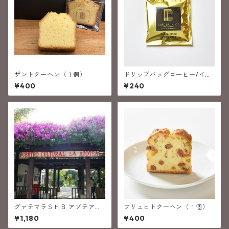
ザントクーヘン（１個）
ドリップバッグコーヒー/イタ
リアン・ブレンド
¥400
¥240
グァテマラＳＨＢ アゾテア
フリュヒトクーヘン（１個）
(中深煎り）
¥1,180
¥400