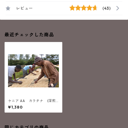
レビュー
(43)
最近チェックした商品
ケニア AA カラチナ (深煎
り）
¥1,380
同じカテゴリの商品