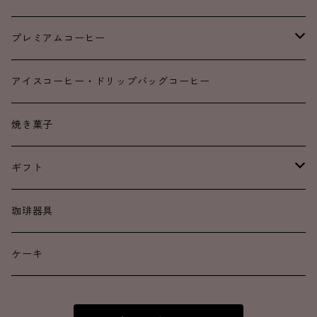
SALE
ブレンド
プレミアムコーヒー
浅煎り
浅煎り
アイスコーヒー・ドリップバッグコーヒー
中煎り
中煎り
焼き菓子
中深煎り
中深煎り
ギフト
深煎り
深煎り
ドリップコーヒー
珈琲器具
カフェインレス
焼き菓子
ケーキ
アイスコーヒー