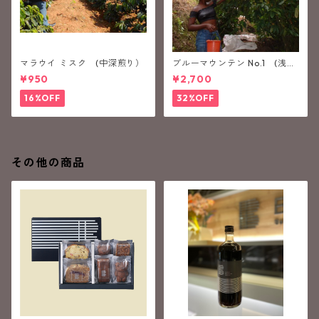
マラウイ ミスク (中深煎り）
ブルーマウンテン No.1 (浅煎
り）
¥950
¥2,700
16%OFF
32%OFF
その他の商品