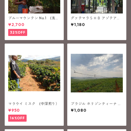
ブルーマウンテン No.1 (浅煎
グァテマラＳＨＢ アゾテア
り）
(中深煎り）
¥2,700
¥1,180
32%OFF
マラウイ ミスク (中深煎り）
ブラジル ホリゾンティーナ ア
レグリア (中煎り）
¥950
¥1,080
16%OFF