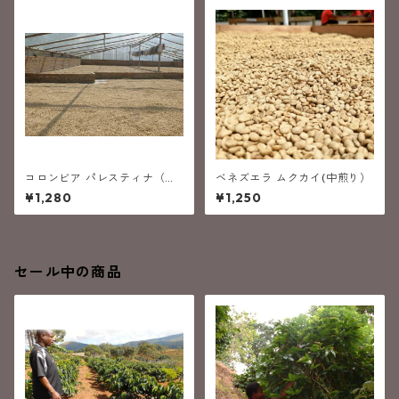
コロンビア パレスティナ（中
ベネズエラ ムクカイ(中煎り）
深煎り）
¥1,280
¥1,250
セール中の商品