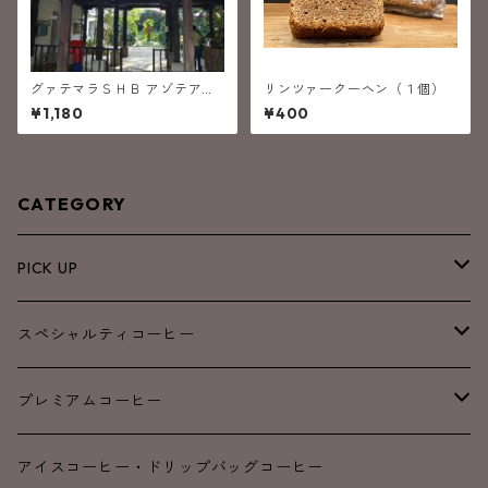
グァテマラＳＨＢ アゾテア
リンツァークーヘン（１個）
(中深煎り）
¥1,180
¥400
CATEGORY
PICK UP
NEW
スペシャルティコーヒー
SALE
ブレンド
プレミアムコーヒー
浅煎り
浅煎り
アイスコーヒー・ドリップバッグコーヒー