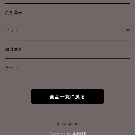
中煎り
中煎り
焼き菓子
中深煎り
中深煎り
ギフト
深煎り
深煎り
ドリップコーヒー
珈琲器具
カフェインレス
焼き菓子
ケーキ
アイスコーヒー
商品一覧に戻る
© bahnhof
Powered by