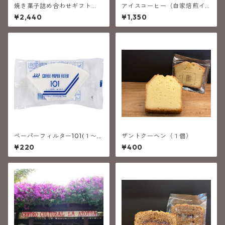
焼き菓子詰め合わせギフト
アイスコーヒー（自家焙煎イ
（６個入）
タリアン深煎りブレンド）
¥2,440
¥1,350
ペーパーフィルター101(１〜２
ザントクーヘン（１個）
人用40枚)
¥220
¥400