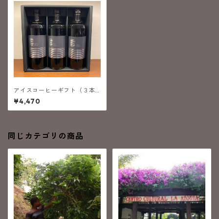
アイスコーヒーギフト（３本
入）
¥4,470
同じカテゴリの商品