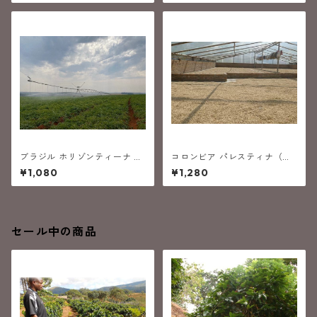
ブラジル ホリゾンティーナ ア
コロンビア パレスティナ（中
レグリア (中煎り）
深煎り）
¥1,080
¥1,280
セール中の商品