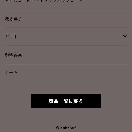
浅煎り
浅煎り
アイスコーヒー・ドリップバッグコーヒー
中煎り
中煎り
焼き菓子
中深煎り
中深煎り
ギフト
深煎り
深煎り
ドリップコーヒー
珈琲器具
カフェインレス
焼き菓子
ケーキ
アイスコーヒー
商品一覧に戻る
© bahnhof