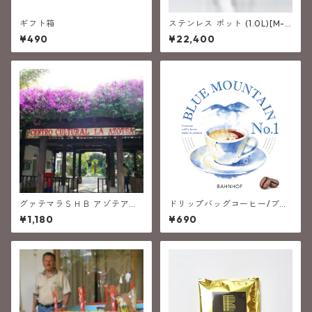
ギフト箱
ステンレス ポット (1.0L)[M-
7]
¥490
¥22,400
グァテマラＳＨＢ アゾテア
ドリップバッグコーヒー/ブル
(中深煎り）
ーマウンテンNO.1
¥1,180
¥690