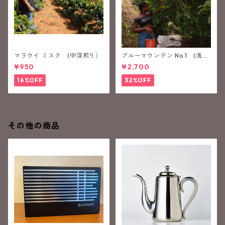
マラウイ ミスク (中深煎り）
ブルーマウンテン No.1 (浅煎
り）
¥950
¥2,700
16%OFF
32%OFF
その他の商品