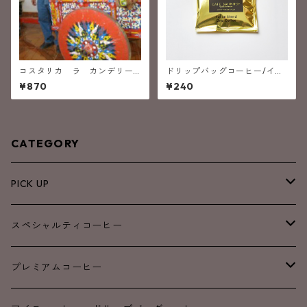
コスタリカ ラ カンデリー
ドリップバッグコーヒー/イタ
ジャ (深煎り）
リアン・ブレンド
¥870
¥240
CATEGORY
PICK UP
NEW
スペシャルティコーヒー
SALE
ブレンド
プレミアムコーヒー