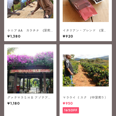
ケニア AA カラチナ (深煎
イタリアン・ブレンド (深煎
り）
り）
¥1,380
¥920
グァテマラＳＨＢ アゾテア
マラウイ ミスク (中深煎り）
(中深煎り）
¥1,180
¥950
16%OFF