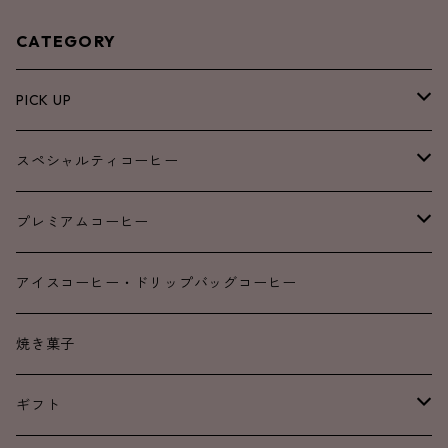
CATEGORY
PICK UP
NEW
スペシャルティコーヒー
SALE
ブレンド
プレミアムコーヒー
浅煎り
浅煎り
アイスコーヒー・ドリップバッグコーヒー
中煎り
中煎り
焼き菓子
中深煎り
中深煎り
ギフト