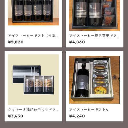
アイスコーヒーギフト（４本
アイスコーヒー焼き菓子ギフ
入）
ト
¥5,820
¥4,860
クッキー３種詰め合わせギフ
アイスコーヒーギフトA
ト
¥3,430
¥4,240