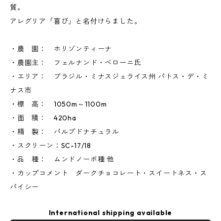
質。
アレグリア「喜び」と名付けらました。
・農 園： ホリゾンティーナ
・農園主： フェルナンド・ベローニ氏
・エリア： ブラジル・ミナスジェライス州 パトス・デ・ミ
ナス市
・標 高： 1050m～1100m
・面 積： 420ha
・精 製： パルプドナチュラル
・スクリーン：SC-17/18
・品 種： ムンドノーボ種 他
・カップコメント ダークチョコレート・スイートネス・ス
パイシー
International shipping available