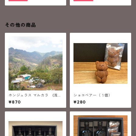
その他の商品
ホンジュラス マルカラ (浅煎
ショコベアー（１個）
り）
¥870
¥280