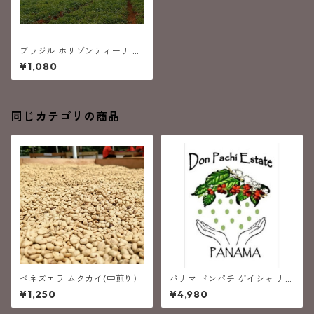
ブラジル ホリゾンティーナ ア
レグリア (中煎り）
¥1,080
同じカテゴリの商品
ベネズエラ ムクカイ(中煎り）
パナマ ドンパチ ゲイシャ ナチ
ュラル (中煎り）
¥1,250
¥4,980