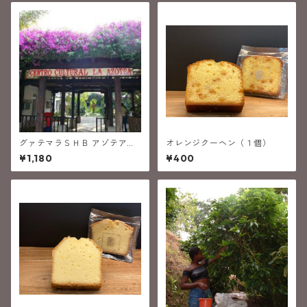
グァテマラＳＨＢ アゾテア
オレンジクーヘン（１個）
(中深煎り）
¥1,180
¥400