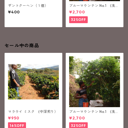
ザントクーヘン（１個）
ブルーマウンテン No.1 (浅煎
り）
¥400
¥2,700
32%OFF
セール中の商品
マラウイ ミスク (中深煎り）
ブルーマウンテン No.1 (浅煎
り）
¥950
¥2,700
16%OFF
32%OFF