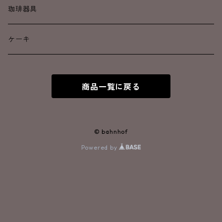
深煎り
深煎り
ドリップコーヒー
珈琲器具
カフェインレス
焼き菓子
ケーキ
アイスコーヒー
商品一覧に戻る
© bahnhof
Powered by